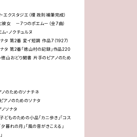
クスタジエ（榎 政則補筆完成）
7つのポエムー（全7曲）
・ノクチュルヌ
 第2番 変イ短調 作品7（1927）
タ 第2番「徳山村の記録」作品220
り聞書 片手のピアノのため
のためのソナチネ
ためのソナタ
ノソナタ
めの小品「カニ歩き」「コス
「夕暮れの月」「風の音がきこえる」
」