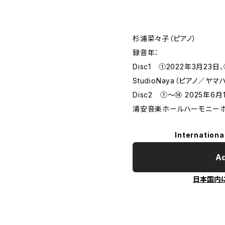
杉浦菜々子（ピアノ）
録音年：
Disc1 ①2022年3月23
StudioNaya（ピアノ／ヤマハC
Disc2 ①～⑭ 2025年6月
浦安音楽ホールハーモニーホー
Internationa
Ad
日本国内