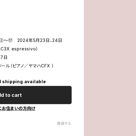
日、②〜⑰ 2024年5月23日、24日
3X espressivo）
17日
ル（ピアノ／ヤマハCFX ）
l shipping available
d to cart
にお住まいの方向け
通報する