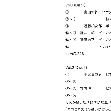
Vol.1（Disc1）
① 山田耕筰 ソナタ・エ
②～⑧ 彼と彼女 －
⑨ 近藤柏次郎 ポエム
⑩～⑫ 諸井三郎 ピアノソナタ
⑬～⑯ 近藤浩平 ピアノソナ
⑰ さよれ～徳山おど
に 作品228
Vol.2(Disc2)
① 平尾貴四男 ピアノ
②～④ ピアノの
⑤～⑧ 竹内淳 ピア
⑨～⑭ 子どものた
モスが散った」「軽やかな風」
「ネコとネズミの追いかけっこ