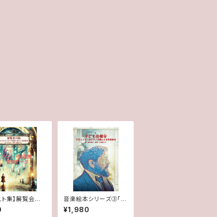
スト集】展覧会の
音楽絵本シリーズ③「子
ムソルグスキーの音
どもの領分～ドビュッシ
0
¥1,980
づく音楽絵本 掲
ーのピアノ名曲による