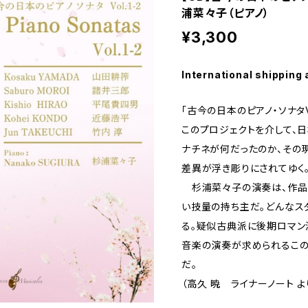
浦菜々子（ピアノ）
¥3,300
International shipping 
「古今の日本のピアノ・ソナタVo
このプロジェクトを介して、日
ナチネが何だったのか、その
差異が浮き彫りにされてゆく
杉浦菜々子の演奏は、作品
い技量の持ち主だ。どんなス
る。疑似古典派に後期ロマン
音楽の演奏が求められるこ
だ。
（高久 暁 ライナーノート よ