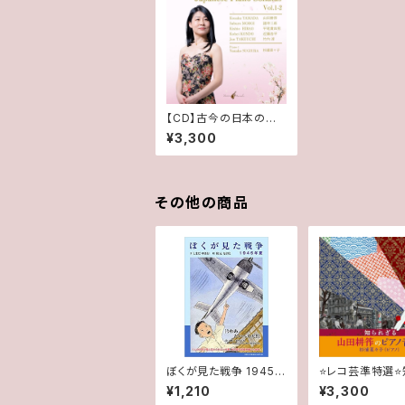
【CD】古今の日本のピ
アノ・ソナタVol.1＆Vol.
¥3,300
2（2枚組）杉浦菜々子
（ピアノ）
その他の商品
ぼくが見た戦争 1945年
⭐️レコ芸準特選⭐
夏 大型本 – 2016/8/1
ざる山田耕筰の
¥1,210
¥3,300
文:しまだ ゆきお 絵:秋
音楽 ピアノ：