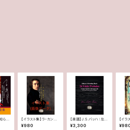
️知られ
【イラスト集】ラ・カンパ
【楽譜】J.S.バッハ：左手
【イラ
ピアノ
ネラ: 12のピアノ名曲に
のための24の小前奏曲
絵: 
¥980
¥3,300
¥98
杉浦菜々
基づく音楽絵本 」イラス
楽に基