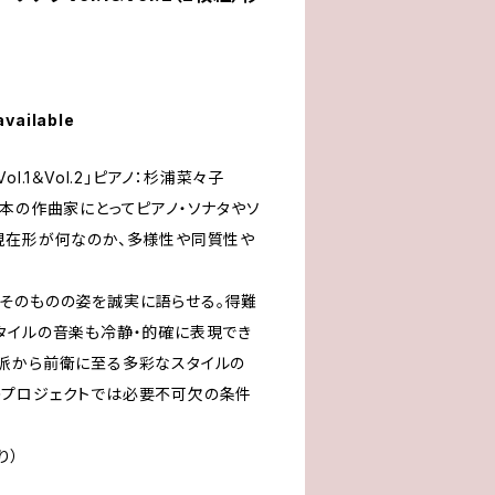
available
l.1＆Vol.2」ピアノ：杉浦菜々子
本の作曲家にとってピアノ・ソナタやソ
現在形が何なのか、多様性や同質性や
。
そのものの姿を誠実に語らせる。得難
タイルの音楽も冷静・的確に表現でき
派から前衛に至る多彩なスタイルの
のプロジェクトでは必要不可欠の条件
り）