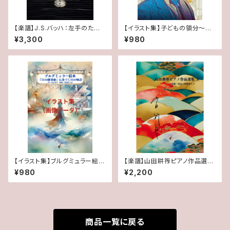
【楽譜】J.S.バッハ：左手のため
【イラスト集】子どもの領分～ド
の24の小前奏曲
ビュッシーのピアノ名曲による音
¥3,300
¥980
楽絵本～: クラシックが好きにな
る音楽絵本シリーズ画像データ
【イラスト集】ブルグミュラー絵
【楽譜】山田耕筰ピアノ作品選
本：イラスト集①（表紙＋1~13話
集: ~日本のピアノ曲を弾き継ぐ
¥980
¥2,200
のイラスト）
ピアニスト・杉浦菜々子監修シリ
ーズ～
商品一覧に戻る