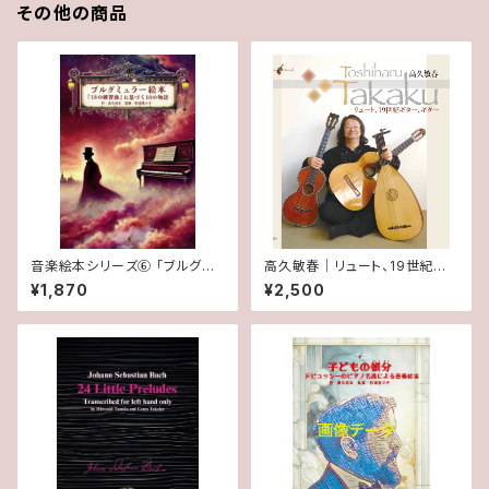
その他の商品
音楽絵本シリーズ⑥ 「ブルグミ
高久敏春｜リュート、19世紀ギタ
ュラー絵本: 『18の練習曲』に基
ー，ギター
¥1,870
¥2,500
づく18の物語」