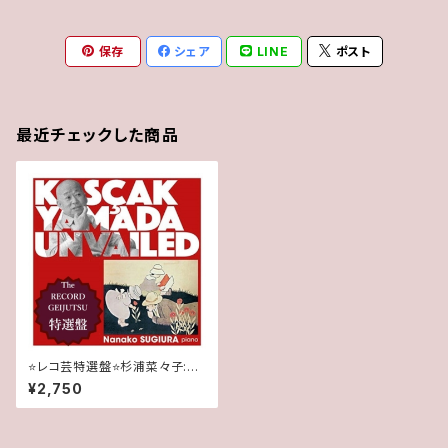
保存
シェア
LINE
ポスト
最近チェックした商品
⭐️レコ芸特選盤⭐️杉浦菜々子:山
田耕筰ピアノ作品集《子供と叔
¥2,750
父さん(おったん)》