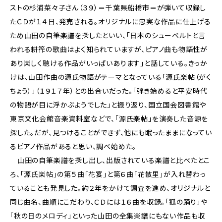
ストの杉浦菜々子さん（３９）＝千葉県船橋市＝が弾いて収録し
たＣＤが１４日、発売される。オリジナルに忠実な作品に仕上げる
ため山田の自筆楽譜を探したといい、「日本のシューベルトと言
われる耕筰の歌曲はよく知られていますが、ピアノ曲も物語性が
あり楽しく聴ける作品がいっぱいあります」と話している。きっか
けは、山田作曲の源氏物語がテーマとなっている「源氏楽帖（がく
ちょう）」（１９１７年）との出合いだった。「弾き始めると平安時代
の物語が目に浮かぶようでした」と振り返り、国立国会図書館や
東京文化会館音楽資料室などで、「源氏楽帖」を演奏した音源を
探した。だが、見つけることができず、他にも眠ったままになってい
るピアノ作品があると思い、調べ始めた。
山田の自筆楽譜を探し出し、出版されている楽譜と比べたとこ
ろ、「源氏楽帖」の第５曲「花宴」と第６曲「花散里」が入れ替わっ
ていることも発見した。約２年をかけて調査を進め、オリジナルと
同じ曲名、曲順にこだわり、ＣＤには１６曲を収録。「狐の踊り」や
「秋の日のメロディ」といった山田の全集楽譜にもない作品も収