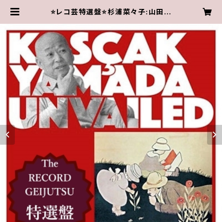
⭐️レコ芸特選盤⭐️杉浦菜々子:山田耕
筰ピアノ作品集《子供と叔父さん(おっ
たん)》 | Vacances Musicales