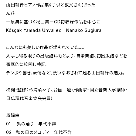
山田耕筰ピアノ作品集《子供と叔父さん(おった
ん)》
―原典に基づく秘曲集―CD初収録作品を中心に
Kósçak Yamada Unvailed Nanako Sugiura
こんなにも美しい作品が埋もれていた…。
入手し得る限りの出版譜はもとより、自筆楽譜、初出版譜などを
徹底的に校閲し検証。
テンポや響き、表情など、洗いなおされて甦る山田耕筰の魅力。
校閲・監修：杉浦菜々子、台信 遼（作曲家・国立音楽大学講師・
日仏現代音楽協会会員）
収録曲
01 狐の踊り 年代不詳
02 秋の日のメロディ 年代不詳