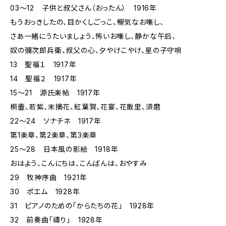
03～12 子供と叔父さん（おったん） 1916年
もうおっきしたの、目かくしごっこ、暢気なお噺し、
さあ一緒にうたいましょう、怖いお噺し、静かな午后、
奴の彌次郎兵衛、叔父の心、夕やけこやけ、星の子守唄
13 聖福１ 1917年
14 聖福２ 1917年
15～21 源氏楽帖 1917年
桐壷、若紫、末摘花、紅葉賀、花宴、花散里、須磨
22～24 ソナチネ 1917年
第1楽章、第2楽章、第3楽章
25～28 日本風の影絵 1918年
おはよう、こんにちは、こんばんは、おやすみ
29 牧神序曲 1921年
30 ポエム 1928年
31 ピアノのための「からたちの花」 1928年
32 前奏曲「禱り」 1928年