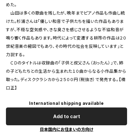
めた。
山田は多くの歌曲を残したが、晩年までピアノ作品も作曲し続
けた。杉浦さんは「優しい和音で子供たちを描いた作品もありま
すが、不穏な空気感や、きな臭さを感じさせるような不協和音が
鳴り響く作品もあります。時代によって変遷する耕筰の作品は２０
世紀音楽の縮図でもあり、その時代の社会を反映しています」と
力説する。
ＣＤのタイトルは収録曲の「子供と叔父さん（おったん）」で、姉
の子どもたちとの生活から生まれた１０曲からなる小作品集から
取った。ディスククラシカから２５００円（税抜き）で発売する。【橋
口正】
International shipping available
Add to cart
日本国内にお住まいの方向け