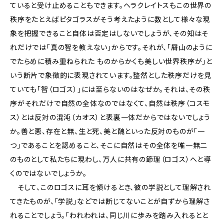
ていると受け止めることもできます。ヘラクレイトスもこの世界の
秩序をたとえばピタゴラスがそう考えたように数として様々な現
象を把握できること自体は否定はしないでしょうが、その知はそ
れだけでは「真の智を教えない」からです。それが、「屑山のように
でたらめに積み重ねられた ものからかくも美しい世界秩序が」と
いう断片で象徴的に表現されています。整然とした秩序だけを見
ていても「智（ロゴス）」には至らないのはなぜか。それは、その秩
序がそれだけで自然の全体なのではなくて、自然は秩序（コスモ
ス）とは反対の混沌（カオス）と表裏一体だからではないでしょう
か。善と悪、存在と無、生と死、美と醜といった反対のものが「一
つ」であることを認めること、そこに自然はその全体を唯一無二
のものとして私たちに現わし、万人に共有の節理（ロゴス）へと導
くのではないでしょうか。
そして、このロゴスに耳を傾けるとき、彼の学説として理解され
てきたものが、「学説」などでは断じてないことが自ずから理解さ
れることでしょう。「われわれは、同じ川に歩みを踏み入れるとと