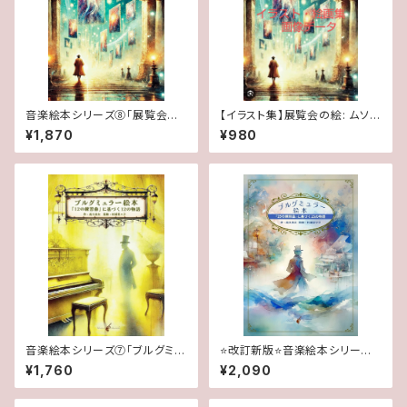
音楽絵本シリーズ⑧「展覧会の
【イラスト集】展覧会の絵: ムソル
絵: ムソルグスキーの音楽に基
グスキーの音楽に基づく音楽絵
¥1,870
¥980
づく音楽絵本」
本 掲載イラスト＆絵画データ
音楽絵本シリーズ⑦「ブルグミュ
⭐️改訂新版⭐️音楽絵本シリーズ
ラー絵本: 『12の練習曲』に基づ
①「ブルグミュラー絵本: 『25の
¥1,760
¥2,090
く12の物語」
練習曲』に基づく25の物語 」