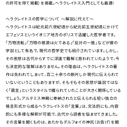
の許可を得て掲載）を掲載。ヘラクレイトス入門としても最適！
ヘラクレイトスの哲学について ～解説に代えて～
ヘラクレイトスは紀元前六世紀頃から紀元前五世紀頃にかけて
エフェソスというイオニア地方のポリスで活躍した哲学者です。
「万物流転」「万物の根源は火である」「反対の一致」などが彼の
学説として有名で、現代の哲学史でも紹介されています。しかし、
その思想は古代からすでに深遠で難解と思われていたようで、今
も決定的な理解はありません。その理由は、ヘラクレイトスの著
作は失われてしまって、百二十余りの断片しか現代に伝えられて
いないということもありますが、そもそもその思想が論説ではな
く「箴言」というスタイルで綴られていたことが大きく関係している
でしょう。アルテミス神殿に奉納されたと伝えられる短い独立の
格言形式から成るヘラクレイトスの「言葉」は、文法的にも、内容
的にも多様な解釈が可能で、古代から読者を悩ませてきました。
その言葉を聞くものは、あたかもデルフォイの神託（お告げ）を聞