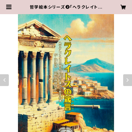
哲学絵本シリーズ❷「ヘラクレイトス
の箴言: ヘラクレイトスの断片と伝承
に基づく哲学絵本【断片資料付】」 | V
acances Musicales