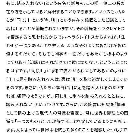
もに、踏み入れない」という有名な断片も、この唯一無二の智の
在り方を示していると解釈することもできます。というのも、私た
ちが「同じ川」という時、「川」という存在を確固とした知識として
名指せることが前提されていますが、その前提をヘラクレイトス
は否定すると思われるからです。ヘラクレイトスからすれば、「生
と死が一つであることを弁える」ようなそのような智だけが智に
値するのだから、そもそも物事の一面だけをあたかも標本のよう
に切り取る「知識」はそれだけでは役に立たない、ということにな
るはずです。「同じ川」がまるで流れから独立してあるかのように
「川」に足を踏み入れる人は、実は「川」を取り逃がしてしまってい
るのです。まさに、私たちが本当に川に足を踏み入れるのだとす
れば、頓智のようですが、「同じ川に歩みを踏み入れるとともに、
踏み入れない」というわけです。さらに、この箴言は知識を「情報」
として積み上げる現代人の常識を否定し、常に世界を節理との関
係で「一つのもの」として理解することを促しているようにも思え
ます。人によっては世界中を旅して多くのことを経験したつもりで