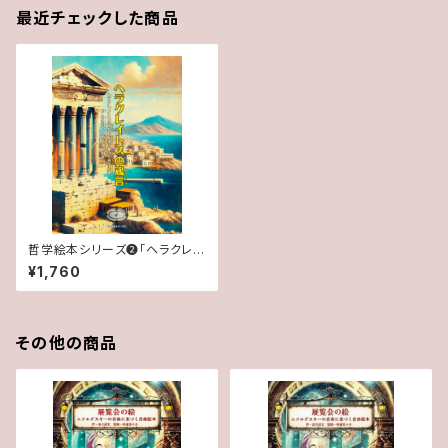
最近チェックした商品
哲学絵本シリーズ❷「ヘラクレイ
トスの箴言: ヘラクレイトスの断
¥1,760
片と伝承に基づく哲学絵本【断
片資料付】」
その他の商品