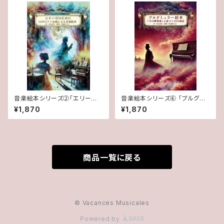
音楽絵本シリーズ②「エリーゼ
音楽絵本シリーズ⑥ 「ブルグミ
のために: 12のピアノ名曲によ
ュラー絵本: 『18の練習曲』に基
¥1,870
¥1,870
る音楽絵本」 高久弦太 (著)
づく18の物語」
商品一覧に戻る
© Vacances Musicales
Powered by