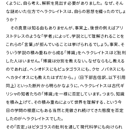
くように、自ら考え、解釈を見出す必要がありました。 なぜ、そん
な謎めいた仕方でヘラクレイトスは、自らの思想を綴ったのでしょ
うか？
その真意は知る由もありませんが、事実上、後世の例えばアリ
ストテレスのような「学者」によって、学説として理解されることを
これらの「言葉」が拒んでいることは挙げられるでしょう。事実、そ
ういう学説の積み重ねから成る「博識」をヘラクレイトスほど批判
した人はいません。「博識は分別を教えない。なぜならもし教える
のであれば、ヘシオドスにもピュタゴラスにも、クセ ノパネスにも
ヘカタイオスにも教えたはずだから。」 （日下部吉信訳、以下引用
同上）といった断片から明らかなように、ヘラクレイトスは古代ギ
リシャの知者たちの「博識」を一様に否定しています。つまり、知識
を積み上げて、その積み重ねによって世界を理解する、という今
日の学問の根底にもある当然と見做され続けてきた態度を否定
したのがヘラクレイトスでした。
その「否定」はピタゴラスの批判を通して現代科学にも向けられ