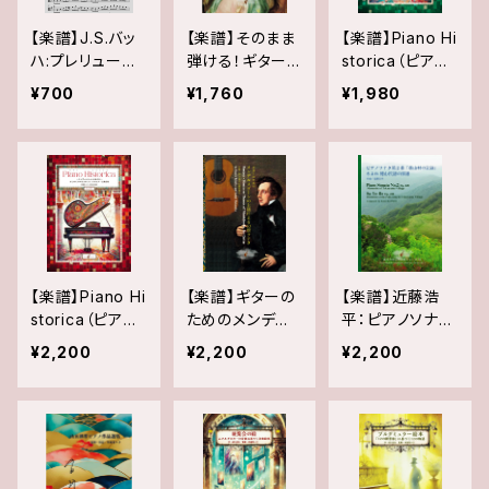
【楽譜】J.S.バッ
【楽譜】そのまま
【楽譜】Piano Hi
ハ:プレリュード、
弾ける！ギター
storica（ピアノ・
フーガとアレグ
名曲アンサンブ
ヒストリカ ）Vol.
¥700
¥1,760
¥1,980
ロBWV.998(無
ル【ギターソロ原
1 ～インヴェンシ
伴奏ヴィオラ版)
曲+ピアノ伴奏
ョンのまえに〜
版】 Vol.1: 禁じ
はじめてのルネ
られた遊び ラ
ッサンス・バロッ
グリマ 月光
ク・古典音楽: ピ
アランブラの想
アノ初心者から
い出
楽しめる新しい
プレ・インヴェン
ション～インヴェ
【楽譜】Piano Hi
【楽譜】ギターの
【楽譜】近藤浩
ンションに向け
storica（ピアノ・
ためのメンデル
平：ピアノソナタ
ての第一歩～
ヒストリカ ）Vol.
スゾーンの主題
第2番「徳山村の
¥2,200
¥2,200
¥2,200
2 ～インヴェンシ
による幻想ソナ
記憶」／さよれ
ョンのまえに〜
タ 作曲:高久弦
（片手ピアノのた
はじめてのルネ
太&畑中雄大
めの）
ッサンス・バロッ
ク・古典音楽: ピ
アノ初心者から