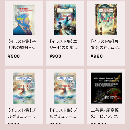
く哲学絵本【断
像データ販売
片資料付】」
【イラスト集】子
【イラスト集】エ
【イラスト集】展
どもの領分～ド
リーゼのために:
覧会の絵: ムソ
ビュッシーのピ
12のピアノ名曲
ルグスキーの音
¥980
¥980
¥980
アノ名曲による
による音楽絵本
楽に基づく音楽
音楽絵本～: ク
イラスト画像
絵本 掲載イラス
ラシックが好き
データ
ト＆絵画データ
になる音楽絵本
シリーズ画像デ
ータ
【イラスト集】ブ
【イラスト集】ブ
三善晃・尾高惇
ルグミュラー絵
ルグミュラー絵
忠 ピアノ、クラ
本: イラスト集②
本：イラスト集①
リネット作品集
¥980
¥980
¥2,500
（表紙＋14~25
（表紙＋1~13話
杉浦菜々子