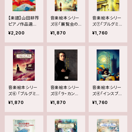
楽しめる新しい
プレ・インヴェン
ション～インヴェ
【楽譜】山田耕筰
音楽絵本シリー
音楽絵本シリー
ンションに向け
ピアノ作品選集:
ズ⑧「展覧会の
ズ⑦「ブルグミュ
ての第一歩～
~日本のピアノ
絵: ムソルグスキ
ラー絵本: 『12の
¥2,200
¥1,870
¥1,760
曲を弾き継ぐピ
ーの音楽に基づ
練習曲』に基づく
アニスト・杉浦
く音楽絵本」
12の物語」
菜々子監修シリ
ーズ～
音楽絵本シリー
音楽絵本シリー
音楽絵本シリー
ズ⑥ 「ブルグミ
ズ⑤「ラ・カンパ
ズ④「インスブル
ュラー絵本: 『18
ネラ～12のピア
ックよ、さらば～
¥1,870
¥1,870
¥1,760
の練習曲』に基
ノ名曲による音
リュートの音色
づく18の物語」
楽絵本～」
と共に楽しむ12
の物語」