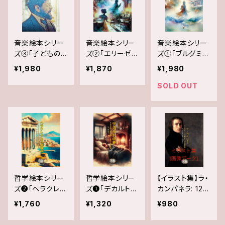
音楽絵本シリー
音楽絵本シリー
音楽絵本シリー
ズ③「子どもの
ズ②「エリーゼの
ズ①「ブルグミュ
領分～ドビュッ
ために: 12のピ
ラー絵本: 『25の
¥1,980
¥1,870
¥1,980
シーのピアノ名
アノ名曲による
練習曲』に基づく
曲による音楽絵
音楽絵本」 高久
25の物語 」
SOLD OUT
本」
弦太 (著)
作：高久弦太
哲学絵本シリー
哲学絵本シリー
【イラスト集】ラ・
ズ❷「ヘラクレイ
ズ❶「デカルトの
カンパネラ: 12の
トスの箴言: ヘラ
夢: デカルトの
ピアノ名曲に基
¥1,760
¥1,320
¥980
クレイトスの断
「夢の懐疑」に基
づく音楽絵本 」
片と伝承に基づ
づく哲学絵本」
イラスト集の画