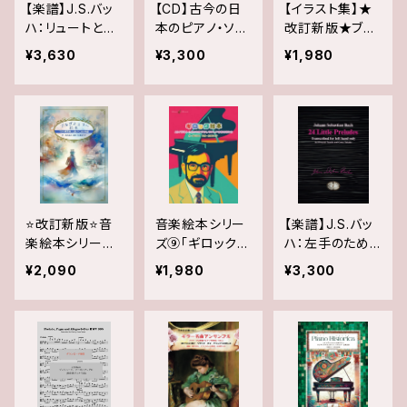
【楽譜】J.S.バッ
【CD】古今の日
【イラスト集】★
ハ：リュートとラ
本のピアノ・ソナ
改訂新版★ブル
ウテンヴェルク
タVol.1＆Vol.2
グミュラー絵本
¥3,630
¥3,300
¥1,980
作品の鍵盤用実
（2枚組）杉浦
『25の練習曲』に
用譜集【原典資
菜々子（ピアノ）
基づく25の物
料付】 Vol.1
語：イラスト集
（扉頁＋1~25話
のイラスト）
⭐️改訂新版⭐️音
音楽絵本シリー
【楽譜】J.S.バッ
楽絵本シリーズ
ズ⑨「ギロック絵
ハ：左手のため
①「ブルグミュラ
本: AIイラストと
の24の小前奏曲
¥2,090
¥1,980
¥3,300
ー絵本: 『25の
創作物語で楽し
練習曲』に基づく
む新しい音楽の
25の物語 」
読み方」